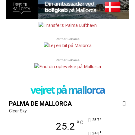
Partner Reklame
Partner Reklame
vejret på mallorca
PALMA DE MALLORCA
Clear Sky
°
25.7
°
C
25.2
°
24.8