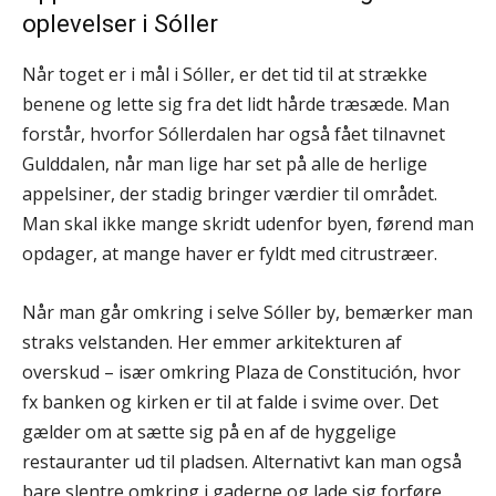
oplevelser i Sóller
Når toget er i mål i Sóller, er det tid til at strække
benene og lette sig fra det lidt hårde træsæde. Man
forstår, hvorfor Sóllerdalen har også fået tilnavnet
Gulddalen, når man lige har set på alle de herlige
appelsiner, der stadig bringer værdier til området.
Man skal ikke mange skridt udenfor byen, førend man
opdager, at mange haver er fyldt med citrustræer.
Når man går omkring i selve Sóller by, bemærker man
straks velstanden. Her emmer arkitekturen af
overskud – især omkring Plaza de Constitución, hvor
fx banken og kirken er til at falde i svime over. Det
gælder om at sætte sig på en af de hyggelige
restauranter ud til pladsen. Alternativt kan man også
bare slentre omkring i gaderne og lade sig forføre.