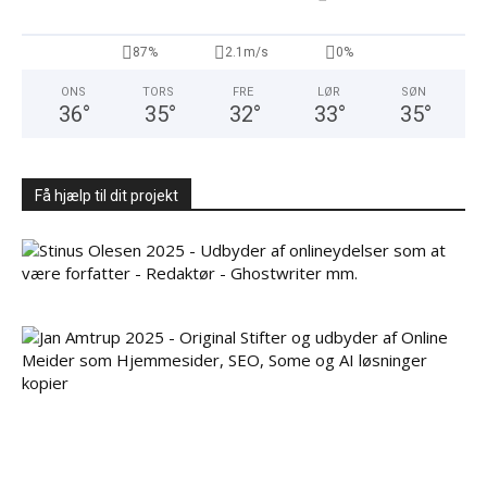
87%
2.1m/s
0%
ONS
TORS
FRE
LØR
SØN
36
°
35
°
32
°
33
°
35
°
Få hjælp til dit projekt