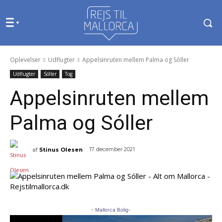
Oplevelser
Udflugter
Appelsinruten mellem Palma og Sóller
Udflugter
Sóller
Tog
Appelsinruten mellem
Palma og Sóller
17. december 2021
af
Stinus Olesen
- Mallorca Bolig-