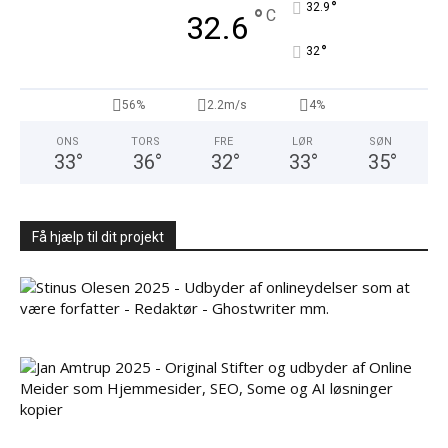
°
32.9
°
C
32.6
°
32
56%
2.2m/s
4%
ONS
TORS
FRE
LØR
SØN
33
°
36
°
32
°
33
°
35
°
Få hjælp til dit projekt