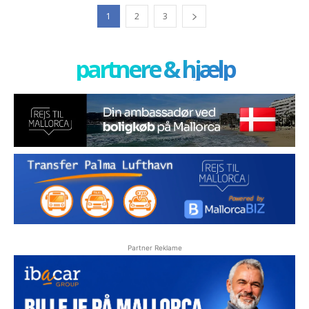
1
2
3
partnere & hjælp
Partner Reklame