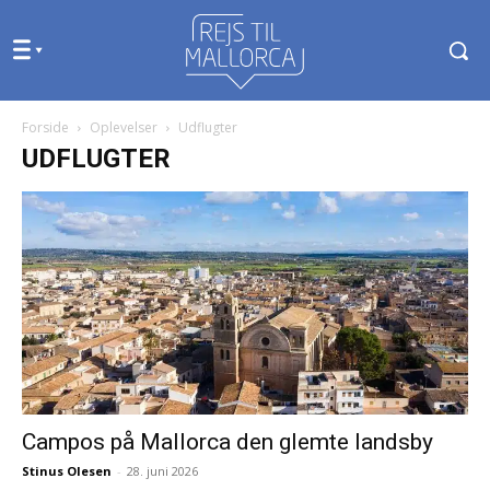
Forside
Oplevelser
Udflugter
UDFLUGTER
Campos på Mallorca den glemte landsby
Stinus Olesen
-
28. juni 2026