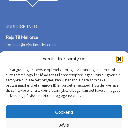
JURIDISK INFO
Rejs Til Mallorca
kontakt@rejstilmallorca.dk
Administrer samtykke
For at give dig de bedste oplevelser bruger vi teknologier som cookies
VIGTIG INFO
til at gemme og/eller få adgang til enhedsoplysninger. Hvis du giver dit
samtykke til disse teknologier, kan vi behandle data som f.eks.
Persondatapolitik
browsingadfærd eller unikke ID'er på dette websted. Hvis du ikke giver
Cookies
dit samtykke eller trækker dit samtykke tilbage, kan det have en negativ
indvirkning på visse funktioner og egenskaber.
Om Rejs til Mallorca
Om Rettigheder
Godkend
Afvis
© All rights reserved | 2021-2026