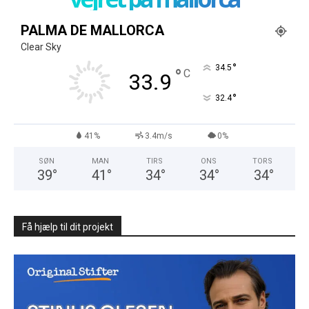
PALMA DE MALLORCA
Clear Sky
°
34.5
°
C
33.9
°
32.4
41%
3.4m/s
0%
SØN
MAN
TIRS
ONS
TORS
39
°
41
°
34
°
34
°
34
°
Få hjælp til dit projekt