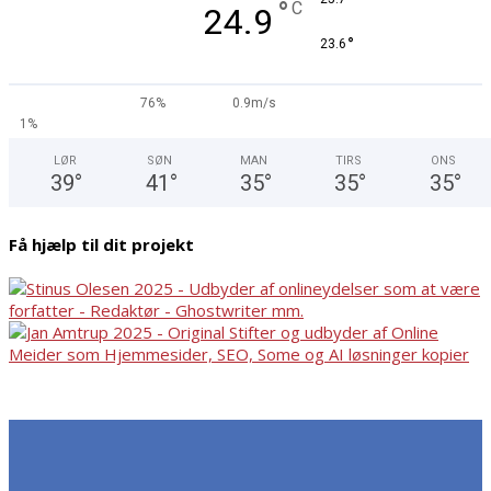
°
C
24.9
°
23.6
76%
0.9m/s
1%
LØR
SØN
MAN
TIRS
ONS
39
°
41
°
35
°
35
°
35
°
Få hjælp til dit projekt