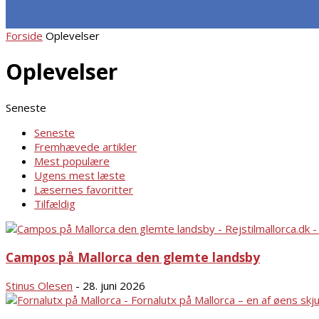
OMRÅDE GUIDE
AKTIV FERIE
FORSIDE
Forside
Oplevelser
Oplevelser
Seneste
Seneste
Fremhævede artikler
Mest populære
Ugens mest læste
Læsernes favoritter
Tilfældig
Campos på Mallorca den glemte landsby
Stinus Olesen
-
28. juni 2026