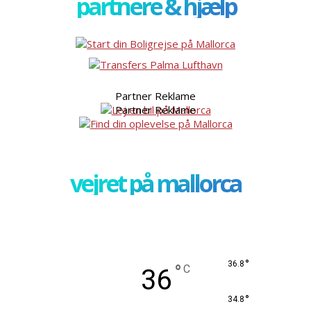
partnere & hjælp
Partner Reklame
Partner Reklame
vejret på mallorca
°
36.8
°
C
36
°
34.8