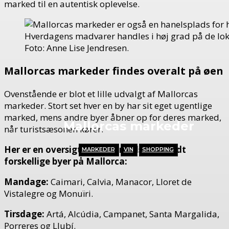
marked til en autentisk oplevelse.
Hverdagens madvarer handles i høj grad på de lok
Foto: Anne Lise Jendresen.
Mallorcas markeder findes overalt på øen
Ovenstående er blot et lille udvalgt af Mallorcas
markeder. Stort set hver en by har sit eget ugentlige
marked, mens andre byer åbner op for deres marked,
Mallorcas markeder
når turistsæsonen kører.
Her er en oversigt over markedsdage i lidt
MARKEDER
VIN
SHOPPING
forskellige byer på Mallorca:
Mandage:
Caimari, Calvia, Manacor, Lloret de
Vistalegre og Monuïri.
Tirsdage:
Artá, Alcúdia, Campanet, Santa Margalida,
Porreres og Llubí.