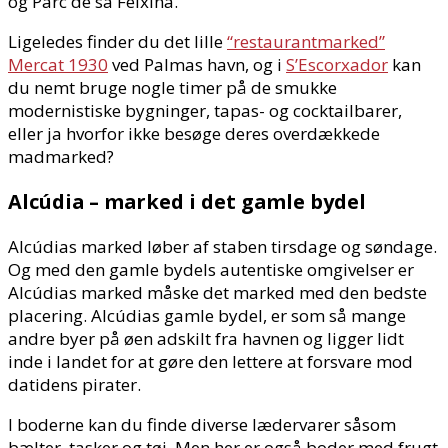
og Parc de sa Feixina.
Ligeledes finder du det lille
“restaurantmarked”
Mercat 1930
ved Palmas havn, og i
S’Escorxador
kan
du nemt bruge nogle timer på de smukke
modernistiske bygninger, tapas- og cocktailbarer,
eller ja hvorfor ikke besøge deres overdækkede
madmarked?
Alcúdia – marked i det gamle bydel
Alcúdias marked løber af staben tirsdage og søndage.
Og med den gamle bydels autentiske omgivelser er
Alcúdias marked måske det marked med den bedste
placering. Alcúdias gamle bydel, er som så mange
andre byer på øen adskilt fra havnen og ligger lidt
inde i landet for at gøre den lettere at forsvare mod
datidens pirater.
I boderne kan du finde diverse lædervarer såsom
bælter, tasker og tøj. Men her er også boder med frugt