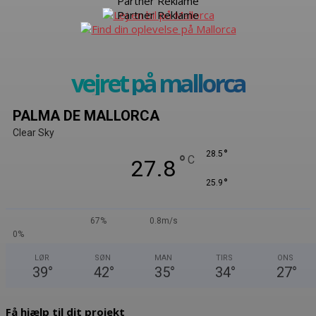
Partner Reklame
Partner Reklame
vejret på mallorca
PALMA DE MALLORCA
Clear Sky
°
28.5
°
C
27.8
°
25.9
67%
0.8m/s
0%
LØR
SØN
MAN
TIRS
ONS
39
°
42
°
35
°
34
°
27
°
Få hjælp til dit projekt