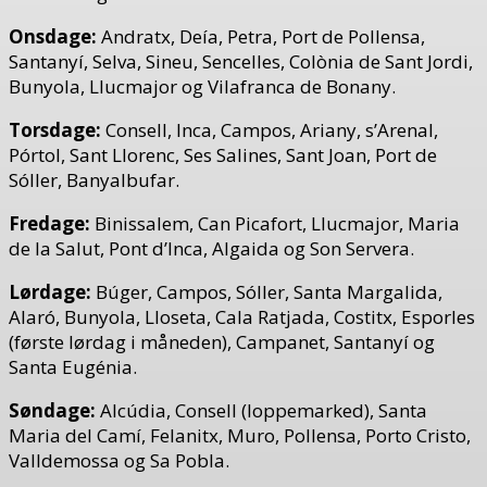
Onsdage:
Andratx, Deía, Petra, Port de Pollensa,
Santanyí, Selva, Sineu, Sencelles, Colònia de Sant Jordi,
Bunyola, Llucmajor og Vilafranca de Bonany.
Torsdage:
Consell, Inca, Campos, Ariany, s’Arenal,
Pórtol, Sant Llorenc, Ses Salines, Sant Joan, Port de
Sóller, Banyalbufar.
Fredage:
Binissalem, Can Picafort, Llucmajor, Maria
de la Salut, Pont d’Inca, Algaida og Son Servera.
Lørdage:
Búger, Campos, Sóller, Santa Margalida,
Alaró, Bunyola, Lloseta, Cala Ratjada, Costitx, Esporles
(første lørdag i måneden), Campanet, Santanyí og
Santa Eugénia.
Søndage:
Alcúdia, Consell (loppemarked), Santa
Maria del Camí, Felanitx, Muro, Pollensa, Porto Cristo,
Valldemossa og Sa Pobla.