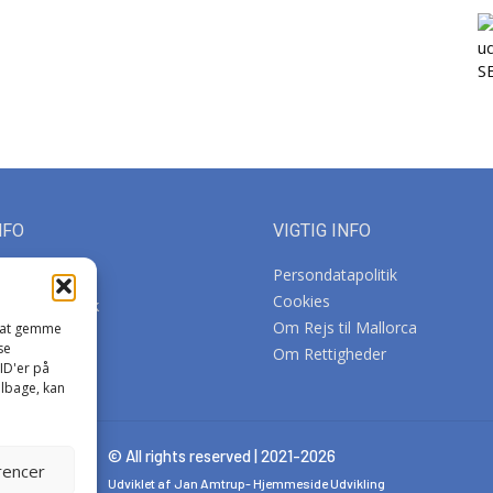
NFO
VIGTIG INFO
Persondatapolitik
orca
Cookies
tilmallorca.dk
Om Rejs til Mallorca
l at gemme
se
Om Rettigheder
ID'er på
ilbage, kan
© All rights reserved | 2021-2026
rencer
Udviklet af Jan Amtrup-
Hjemmeside Udvikling