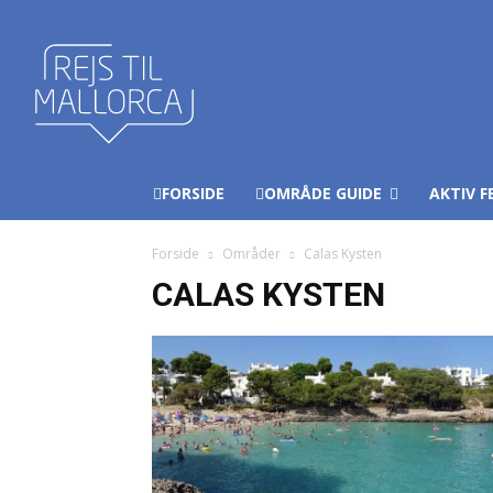
FORSIDE
OMRÅDE GUIDE
AKTIV F
Forside
Områder
Calas Kysten
CALAS KYSTEN