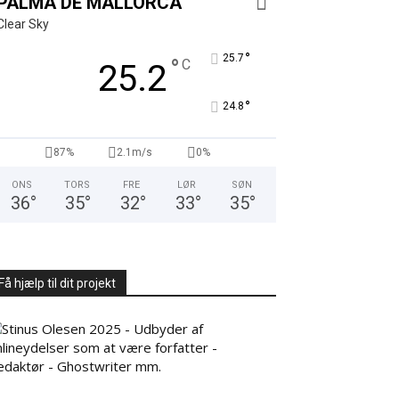
PALMA DE MALLORCA
Clear Sky
°
25.7
°
C
25.2
°
24.8
87%
2.1m/s
0%
ONS
TORS
FRE
LØR
SØN
36
°
35
°
32
°
33
°
35
°
Få hjælp til dit projekt