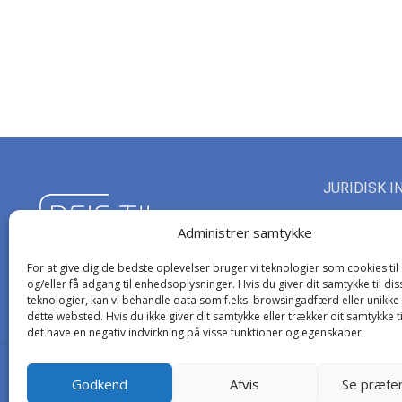
JURIDISK I
Rejs Til Mall
Administrer samtykke
kontakt@rejs
For at give dig de bedste oplevelser bruger vi teknologier som cookies ti
og/eller få adgang til enhedsoplysninger. Hvis du giver dit samtykke til dis
teknologier, kan vi behandle data som f.eks. browsingadfærd eller unikke 
dette websted. Hvis du ikke giver dit samtykke eller trækker dit samtykke t
det have en negativ indvirkning på visse funktioner og egenskaber.
Godkend
Afvis
Se præfe