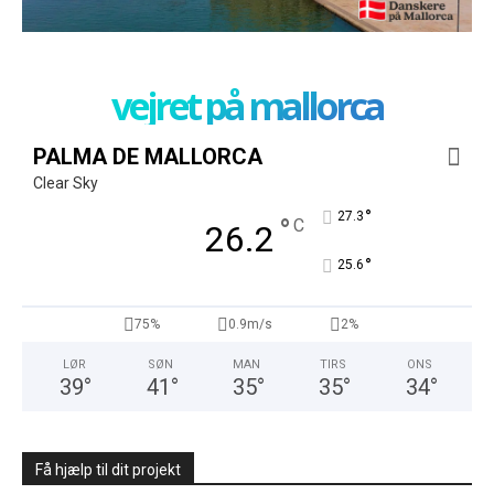
vejret på mallorca
PALMA DE MALLORCA
Clear Sky
°
27.3
°
C
26.2
°
25.6
75%
0.9m/s
2%
LØR
SØN
MAN
TIRS
ONS
39
°
41
°
35
°
35
°
34
°
Få hjælp til dit projekt