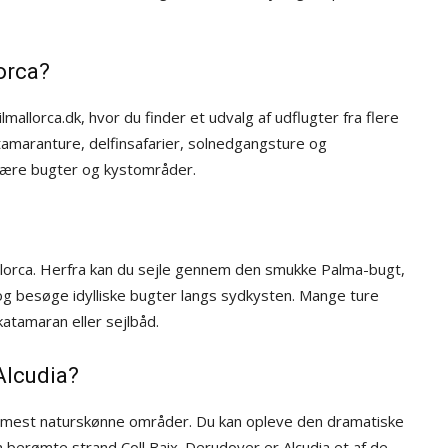
orca?
llorca.dk, hvor du finder et udvalg af udflugter fra flere
amaranture, delfinsafarier, solnedgangsture og
ulære bugter og kystområder.
lorca. Herfra kan du sejle gennem den smukke Palma-bugt,
og besøge idylliske bugter langs sydkysten. Mange ture
atamaran eller sejlbåd.
Alcudia?
cas mest naturskønne områder. Du kan opleve den dramatiske
n berømte strand Coll Baix. Derudover er Alcudia et af de