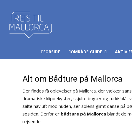
FORSIDE
OMRÅDE GUIDE
AKTIV F
Alt om Bådture på Mallorca
Der findes få oplevelser på Mallorca, der vækker san
dramatiske klippekyster, skjulte bugter og turkisblåt 
salte havluft mod huden, ser solens glimt danse på bø
søsiden. Derfor er
bådture på Mallorca
blandt de me
rejsende.