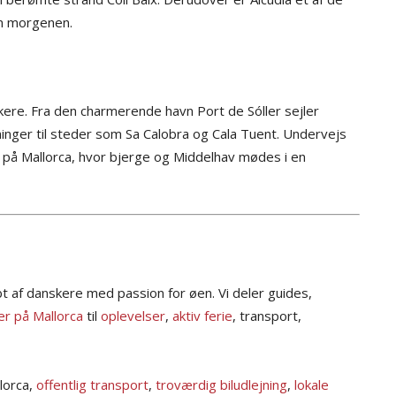
om morgenen.
skere. Fra den charmerende havn Port de Sóller sejler
nger til steder som Sa Calobra og Cala Tuent. Undervejs
 på Mallorca, hvor bjerge og Middelhav mødes i en
t af danskere med passion for øen. Vi deler guides,
r på Mallorca
til
oplevelser
,
aktiv ferie
, transport,
llorca,
offentlig transport
,
troværdig biludlejning
,
lokale