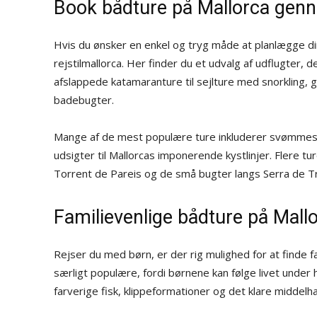
Book bådture på Mallorca genn
Hvis du ønsker en enkel og tryg måde at planlægge d
rejstilmallorca. Her finder du et udvalg af udflugter, d
afslappede katamaranture til sejlture med snorkling
badebugter.
Mange af de mest populære ture inkluderer svømmestop
udsigter til Mallorcas imponerende kystlinjer. Flere t
Torrent de Pareis og de små bugter langs Serra de 
Familievenlige bådture på Mall
Rejser du med børn, er der rig mulighed for at finde 
særligt populære, fordi børnene kan følge livet under
farverige fisk, klippeformationer og det klare midde