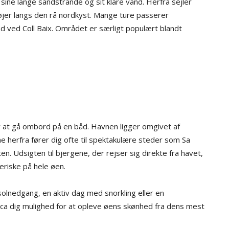
 sine lange sandstrande og sit klare vand. Herfra sejler
øjer langs den rå nordkyst. Mange ture passerer
 ved Coll Baix. Området er særligt populært blandt
r at gå ombord på en båd. Havnen ligger omgivet af
 herfra fører dig ofte til spektakulære steder som Sa
en. Udsigten til bjergene, der rejser sig direkte fra havet,
eriske på hele øen.
lnedgang, en aktiv dag med snorkling eller en
rca dig mulighed for at opleve øens skønhed fra dens mest