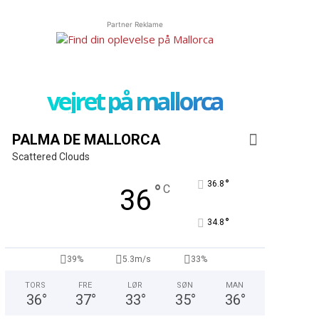
Partner Reklame
vejret på mallorca
PALMA DE MALLORCA
Scattered Clouds
°
36.8
°
C
36
°
34.8
39%
5.3m/s
33%
TORS
FRE
LØR
SØN
MAN
36
°
37
°
33
°
35
°
36
°