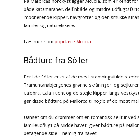
På Mallorcas nordkyst ligger Alcúdia, som er kendt for
både katamaraner, delfinbåde og mindre udflugtsfart
imponerende klipper, havgrotter og den smukke strand
familier og naturelskere.
Læs mere om
populære Alcúdia
Bådture fra Sóller
Port de Sóller er et af de mest stemningsfulde stede
Tramuntanabjergenes grønne skråninger, og sejlturene
Calobra, Cala Tuent og de stejle klipper langs vestkyst
gør disse bådture på Mallorca til nogle af de mest mal
Uanset om du drømmer om en romantisk sejltur ved so
familieudflugt på Middelhavet, giver bådture på Mallo
betagende side – nemlig fra havet.