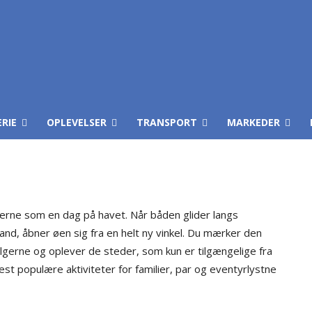
ERIE
OPLEVELSER
TRANSPORT
MARKEDER
serne som en dag på havet. Når båden glider langs
vand, åbner øen sig fra en helt ny vinkel. Du mærker den
lgerne og oplever de steder, som kun er tilgængelige fra
st populære aktiviteter for familier, par og eventyrlystne