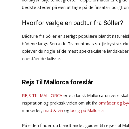
bedste steder på øen at tage på delfinsafari tidligt 
Hvorfor vælge en bådtur fra Sóller?
Bådture fra Sóller er særligt populære blandt naturel
bådene langs Serra de Tramuntanas stejle kyststrækni
oplever du nogle af de mest spektakulære landskaber
enestående kulisse.
Rejs Til Mallorca foreslår
REJS TIL MALLORCA
er et dansk Mallorca-univers skab
inspiration og praktisk viden om alt fra
områder og bye
markeder,
mad & vin
og
bolig på Mallorca
.
På siden finder du blandt andet guides til rejser til Ma