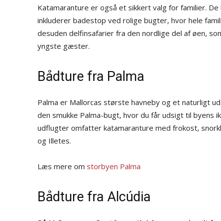
Katamaranture er også et sikkert valg for familier. De
inkluderer badestop ved rolige bugter, hvor hele fami
desuden delfinsafarier fra den nordlige del af øen, so
yngste gæster.
Bådture fra Palma
Palma er Mallorcas største havneby og et naturligt ud
den smukke Palma-bugt, hvor du får udsigt til byens i
udflugter omfatter katamaranture med frokost, snork
og Illetes.
Læs mere om
storbyen Palma
Bådture fra Alcúdia