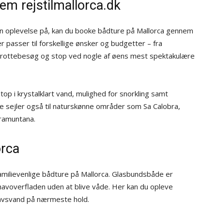
em rejstilmallorca.dk
in oplevelse på, kan du booke bådture på Mallorca gennem
er passer til forskellige ønsker og budgetter – fra
, grottebesøg og stop ved nogle af øens mest spektakulære
 i krystalklart vand, mulighed for snorkling samt
ure sejler også til naturskønne områder som Sa Calobra,
Tramuntana.
orca
familievenlige bådture på Mallorca. Glasbundsbåde er
 havoverfladen uden at blive våde. Her kan du opleve
lhavsvand på nærmeste hold.