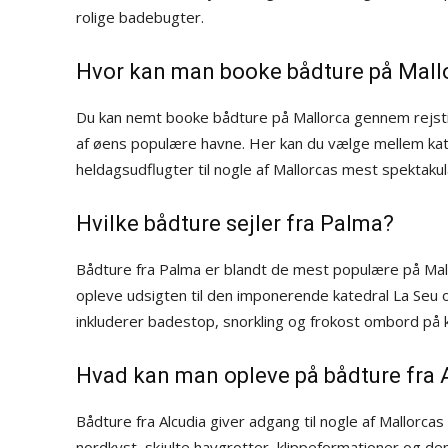
rolige badebugter.
Hvor kan man booke bådture på Mall
Du kan nemt booke bådture på Mallorca gennem rejstilma
af øens populære havne. Her kan du vælge mellem kat
heldagsudflugter til nogle af Mallorcas mest spektak
Hvilke bådture sejler fra Palma?
Bådture fra Palma er blandt de mest populære på Mal
opleve udsigten til den imponerende katedral La Seu 
inkluderer badestop, snorkling og frokost ombord på k
Hvad kan man opleve på bådture fra 
Bådture fra Alcudia giver adgang til nogle af Mallor
nordkyst, skjulte havgrotter, klippeformationer og de