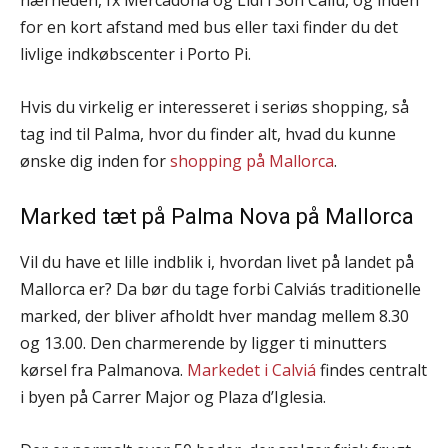
nærheden, fx Mercadona og Lidl i Son Caliu, og inden
for en kort afstand med bus eller taxi finder du det
livlige indkøbscenter i Porto Pi.
Hvis du virkelig er interesseret i seriøs shopping, så
tag ind til Palma, hvor du finder alt, hvad du kunne
ønske dig inden for
shopping på Mallorca
.
Marked tæt på Palma Nova på Mallorca
Vil du have et lille indblik i, hvordan livet på landet på
Mallorca er? Da bør du tage forbi Calviás traditionelle
marked, der bliver afholdt hver mandag mellem 8.30
og 13.00. Den charmerende by ligger ti minutters
kørsel fra Palmanova.
Markedet i Calviá
findes centralt
i byen på Carrer Major og Plaza d’Iglesia.