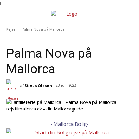
Rejser
Palma Nova på Mallorca
Rejser
Charter
Calvia
Strande
Turen
Palma Nova på
Mallorca
28. juni 2023
af
Stinus Olesen
- Mallorca Bolig-