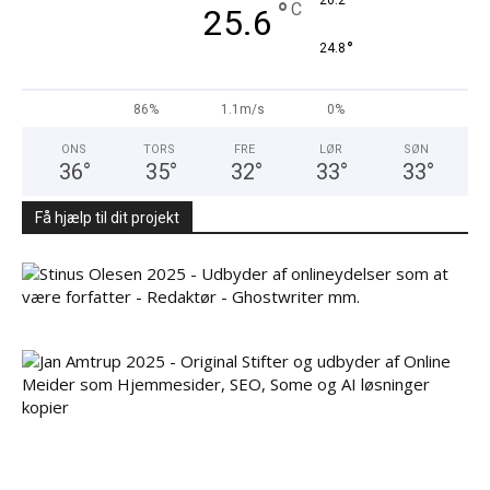
°
°
C
25.6
°
24.8
86%
1.1m/s
0%
ONS
TORS
FRE
LØR
SØN
36
°
35
°
32
°
33
°
33
°
Få hjælp til dit projekt