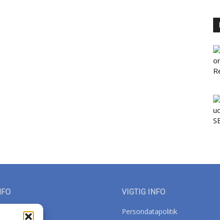
NFO
VIGTIG INFO
Persondatapolitik
orca