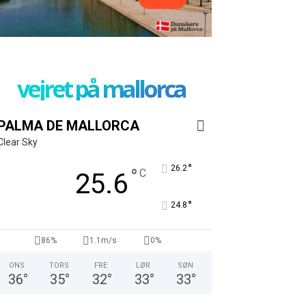
vejret på mallorca
PALMA DE MALLORCA
Clear Sky
°
26.2
°
C
25.6
°
24.8
86%
1.1m/s
0%
ONS
TORS
FRE
LØR
SØN
36
°
35
°
32
°
33
°
33
°