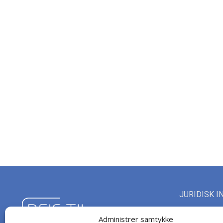
JURIDISK I
Rejs Til Mall
Administrer samtykke