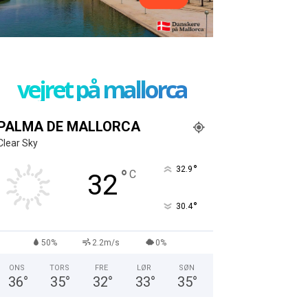
vejret på mallorca
PALMA DE MALLORCA
Clear Sky
°
32.9
°
C
32
°
30.4
50%
2.2m/s
0%
ONS
TORS
FRE
LØR
SØN
36
°
35
°
32
°
33
°
35
°