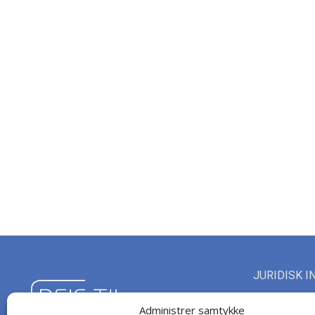
JURIDISK I
Rejs Til Mall
Administrer samtykke