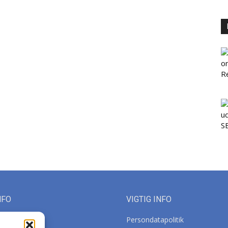
NFO
VIGTIG INFO
Persondatapolitik
orca