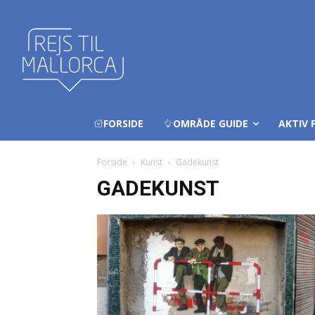
FORSIDE
OMRÅDE GUIDE
AKTIV F
Forside
Kunst
Gadekunst
GADEKUNST