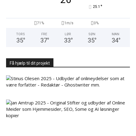
°
25.1
71%
1m/s
0%
TORS
FRE
LØR
SØN
MAN
35
°
37
°
33
°
35
°
34
°
Få hjælp til dit projekt