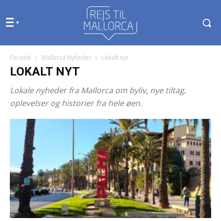
Forside
Mallorca Nyheder
Lokalt nyt
LOKALT NYT
Lokale nyheder fra Mallorca om byliv, nye tiltag,
oplevelser og historier fra hele øen.