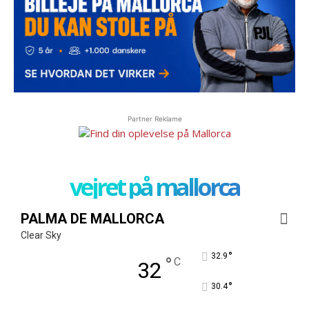
Partner Reklame
vejret på mallorca
PALMA DE MALLORCA
Clear Sky
°
32.9
°
C
32
°
30.4