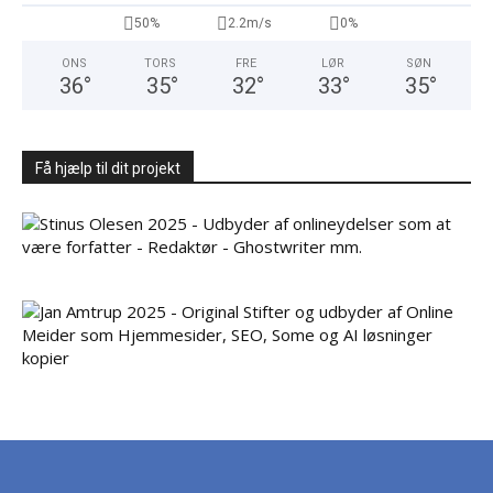
50%
2.2m/s
0%
ONS
TORS
FRE
LØR
SØN
36
°
35
°
32
°
33
°
35
°
Få hjælp til dit projekt